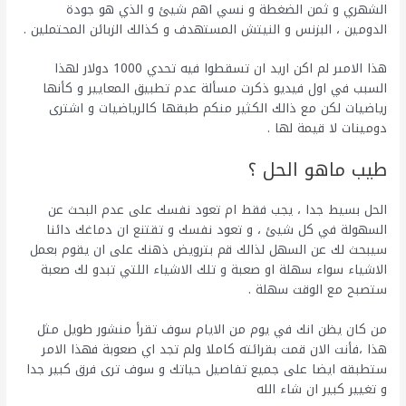
الشهري و ثمن الضغطة و نسي اهم شيئ و الذي هو جودة
الدومين ، البزنس و النيتش المستهدف و كذالك الزبائن المحتملين .
هذا الامىر لم اكن اريد ان تسقطوا فيه تحدي 1000 دولار لهذا
السبب في اول فيديو ذكرت مسألة عدم تطبيق المعايير و كأنها
رياضيات لكن مع ذالك الكثير منكم طبقها كالرياضيات و اشترى
دومينات لا قيمة لها .
طيب ماهو الحل ؟
الحل بسيط جدا ، يجب فقط ام تعود نفسك على عدم البحث عن
السهولة في كل شيئ ، و تعود نفسك و تقتنع ان دماغك دائنا
سيبحث لك عن السهل لذالك قم بترويض ذهنك على ان يقوم بعمل
الاشياء سواء سهلة او صعبة و تلك الاشياء اللتي تبدو لك صعبة
ستصبح مع الوقت سهلة .
من كان يظن انك في يوم من الايام سوف تقرأ منشور طويل مثل
هذا ،فأنت الان قمت بقرائته كاملا ولم تجد اي صعوبة فهذا الامر
ستطبقه ايضا على جميع تفاصيل حياتك و سوف ترى فرق كبير جدا
و تغيير كبير ان شاء الله