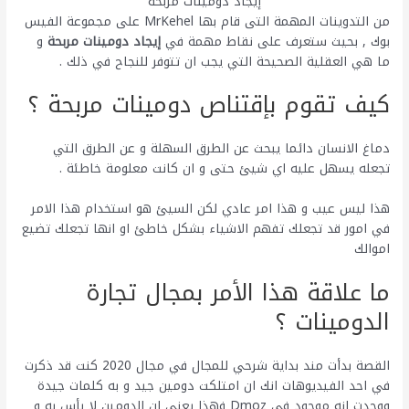
إيجاد دومينات مربحة
من التدوينات المهمة التى قام بها MrKehel على مجموعة الفيس
بوك , بحيث ستعرف على نقاط مهمة في
إيجاد دومينات مربحة
و
ما هي العقلية الصحيحة التي يجب ان تتوفر للنجاح في ذلك .
كيف تقوم بإقتناص دومينات مربحة ؟
دماغ الانسان دائما يبحث عن الطرق السهلة و عن الطرق التي
تجعله يسهل عليه اي شيئ حتى و ان كانت معلومة خاطئة .
هذا ليس عيب و هذا امر عادي لكن السيئ هو استخدام هذا الامر
في امور قد تجعلك تفهم الاشياء بشكل خاطئ او انها تجعلك تضيع
اموالك
ما علاقة هذا الأمر بمجال تجارة
الدومينات ؟
القصة بدأت مند بداية شرحي للمجال في مجال 2020 كنت قد ذكرت
في احد الفيديوهات انك ان امتلكت دومين جيد و به كلمات جيدة
ووجدت انه موجود في Dmoz فهذا يعني ان الدومين لا بأس به و