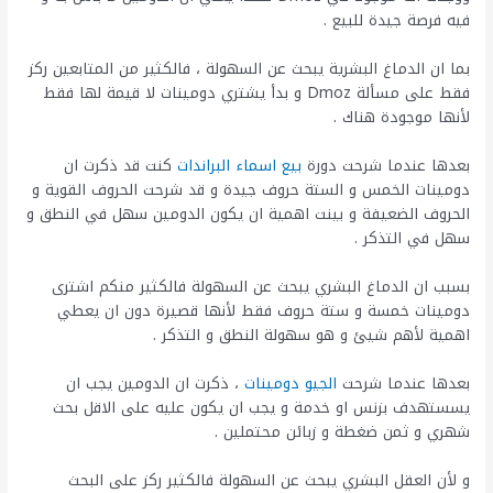
فيه فرصة جيدة للبيع .
بما ان الدماغ البشرية يبحث عن السهولة ، فالكثير من المتابعين ركز
فقط على مسألة Dmoz و بدأ يشتري دومينات لا قيمة لها فقط
لأنها موجودة هناك .
بعدها عندما شرحت دورة
بيع اسماء البراندات
كنت قد ذكرت ان
دومينات الخمس و الستة حروف جيدة و قد شرحت الحروف القوية و
الحروف الضعيفة و بينت اهمية ان يكون الدومين سهل في النطق و
سهل في التذكر .
بسبب ان الدماغ البشري يبحث عن السهولة فالكثير منكم اشترى
دومينات خمسة و ستة حروف فقط لأنها قصيرة دون ان يعطي
اهمية لأهم شيئ و هو سهولة النطق و التذكر .
بعدها عندما شرحت
الجيو دومينات
، ذكرت ان الدومين يجب ان
يسستهدف بزنس او خدمة و يجب ان يكون عليه على الاقل بحث
شهري و ثمن ضغطة و زبائن محتملين .
و لأن العقل البشري يبحث عن السهولة فالكثير ركز على البحث